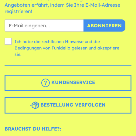
Angeboten erfährt, indem Sie Ihre E-Mail-Adresse
registrieren!
ABONNIEREN
Ich habe die rechtlichen Hinweise und die
Bedingungen
von Funidelia gelesen und akzeptiere
sie.
KUNDENSERVICE
BESTELLUNG VERFOLGEN
BRAUCHST DU HILFE?: