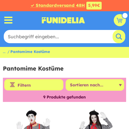
✓ Standardversand 48H
5,99€
...
Pantomime Kostüme
Pantomime Kostüme
Filtern
9
Produkte gefunden