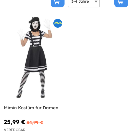
-26%
Mimin Kostüm für Damen
25,99 €
34,99 €
VERFÜGBAR