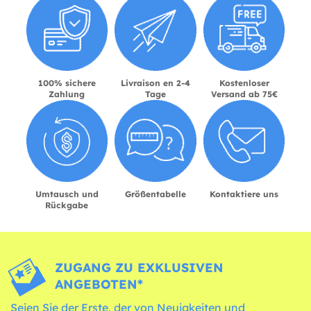
100% sichere
Livraison en 2-4
Kostenloser
Zahlung
Tage
Versand ab 75€
Umtausch und
Größentabelle
Kontaktiere uns
Rückgabe
ZUGANG ZU EXKLUSIVEN
ANGEBOTEN*
Seien Sie der Erste, der von Neuigkeiten und