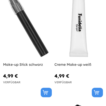
Make-up Stick schwarz
Creme Make-up weiß
4,99 €
4,99 €
VERFÜGBAR
VERFÜGBAR