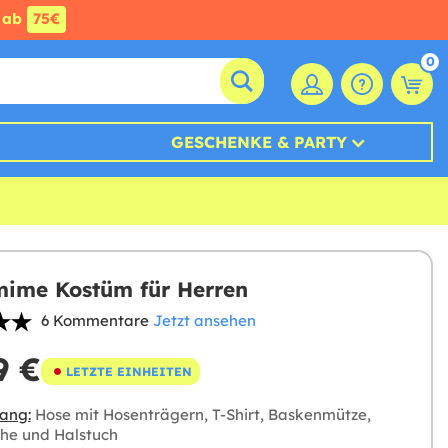
ab
75€
0
GESCHENKE & PARTY
ime Kostüm für Herren
6 Kommentare
Jetzt ansehen
9 €
LETZTE EINHEITEN
ang:
Hose mit Hosenträgern, T-Shirt, Baskenmütze,
he und Halstuch