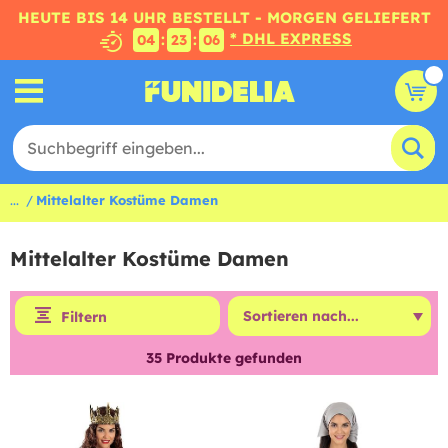
HEUTE BIS 14 UHR BESTELLT - MORGEN GELIEFERT
* DHL EXPRESS
:
:
04
23
04
...
Mittelalter Kostüme Damen
Mittelalter Kostüme Damen
Filtern
35
Produkte gefunden