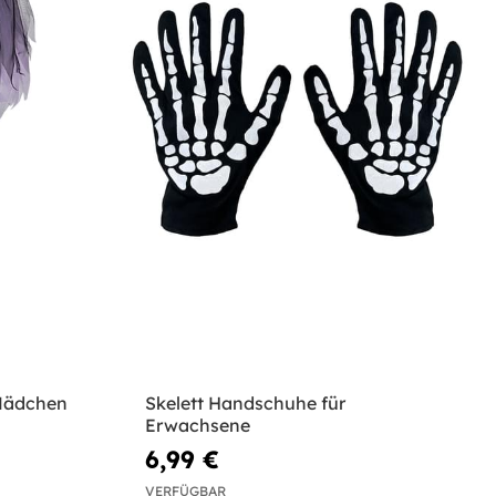
 Mädchen
Skelett Handschuhe für
Erwachsene
6,99 €
VERFÜGBAR