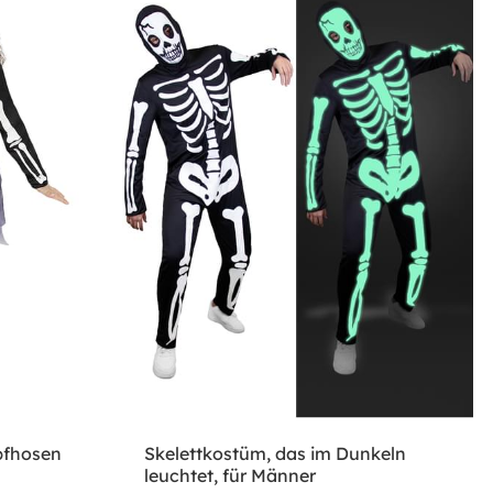
pfhosen
Skelettkostüm, das im Dunkeln
leuchtet, für Männer