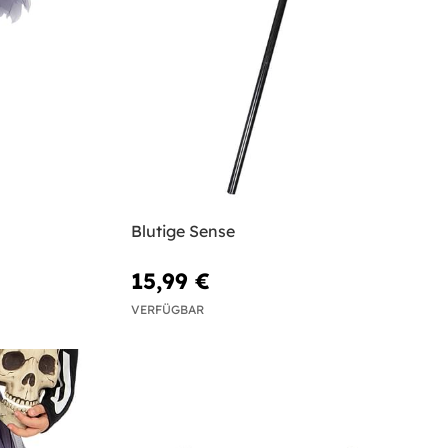
Blutige Sense
15,99 €
VERFÜGBAR