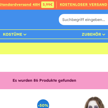
Standardversand 48H
5,99€
KOSTENLOSER VERSAND
KOSTÜME
ZUBEHÖR
Es wurden
86
Produkte gefunden
-50%