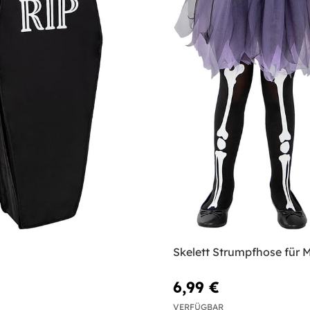
Skelett Strumpfhose für
€
6,99 €
VERFÜGBAR