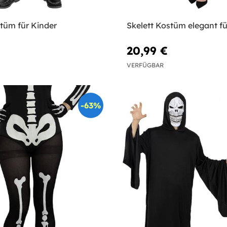
tüm für Kinder
Skelett Kostüm elegant 
€
20,99 €
VERFÜGBAR
-63%