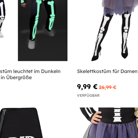
ostüm leuchtet im Dunkeln
Skelettkostüm für Damen
 in Übergröße
9,99 €
26,99 €
VERFÜGBAR