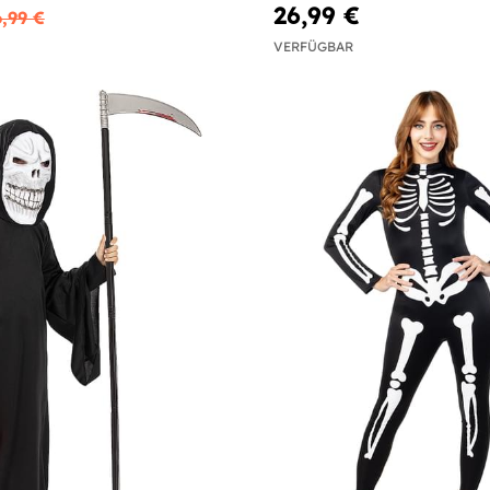
26,99 €
6,99 €
VERFÜGBAR