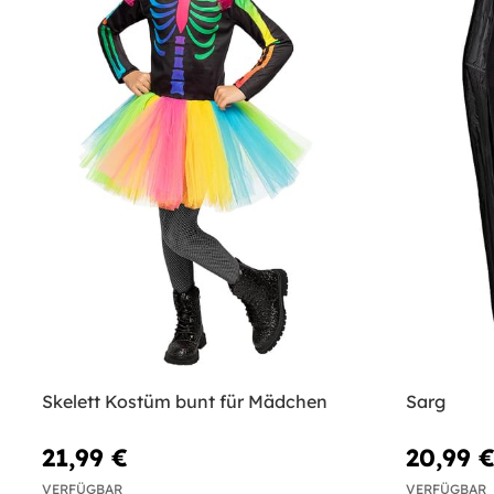
Skelett Kostüm bunt für Mädchen
Sarg
21,99 €
20,99 
VERFÜGBAR
VERFÜGBAR