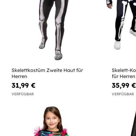
Skelettkostüm Zweite Haut für
Skelett-K
Herren
für Herren
31,99 €
35,99 €
VERFÜGBAR
VERFÜGBAR