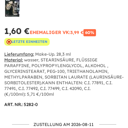
1,60 €
EHEMALIGER VK:
3,99 €
60%
LETZTE EINHEITEN
Lieferumfang:
Make-Up. 28,3 ml
Material:
wasser, STEARINSÄURE, FLÜSSIGE
PARAFFINE, POLYPROPYLENGLYCOL, ALKOHOL ,
GLYCERINSTEARAT, PEG-100, TRIETHANOLAMIN,
METHYLPARABEN, SORBITAN LAURATE (LAURINSÄURE-
SORBITOLESTER).KANN ENTHALTEN: C.I. 77891, C.I.
77491, C.I. 77492, C.I. 77499, C.I. 42090, C.I.
(€/100ml): 5,71 €/100ml
ART. NR.: 5282-0
ZUSTELLUNG AM 2026-08-11