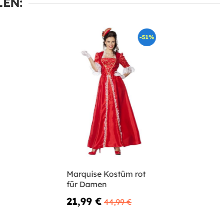
EN:
-51%
Marquise Kostüm rot
für Damen
21,99 €
44,99 €