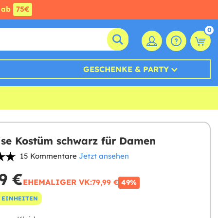
ab
75€
0
GESCHENKE & PARTY
se Kostüm schwarz für Damen
15 Kommentare
Jetzt ansehen
9 €
EHEMALIGER VK:
79,99 €
49%
 EINHEITEN