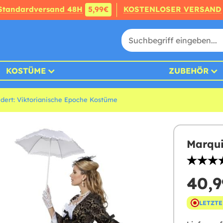
Standardversand 48H
5,99€
KOSTENLOSER VERSAND
KOSTÜME
ZUBEHÖR
ndert: Viktorianische Epoche Kostüme
Marqui
40,9
LETZTE