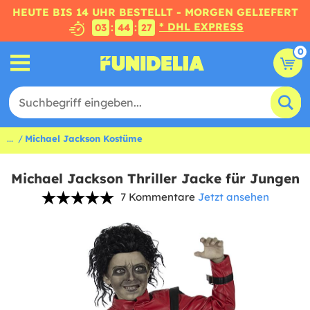
HEUTE BIS 14 UHR BESTELLT - MORGEN GELIEFERT
* DHL EXPRESS
:
:
03
44
27
0
...
Michael Jackson Kostüme
Michael Jackson Thriller Jacke für Jungen
7 Kommentare
Jetzt ansehen