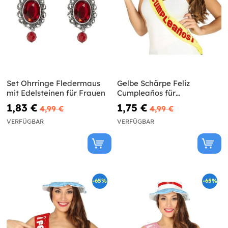
Set Ohrringe Fledermaus
Gelbe Schärpe Feliz
mit Edelsteinen für Frauen
Cumpleaños für
Erwachsene
1,83 €
1,75 €
4,99 €
4,99 €
VERFÜGBAR
VERFÜGBAR
-65%
-65%