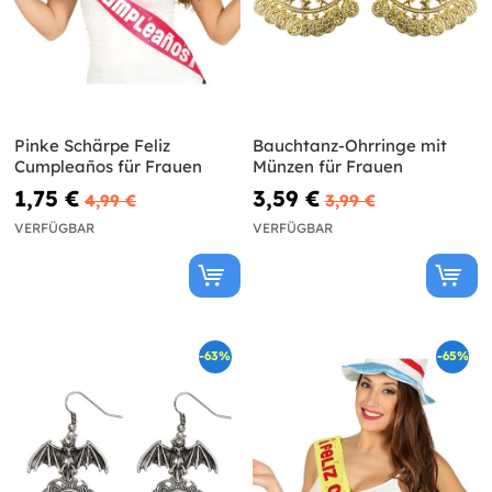
Pinke Schärpe Feliz
Bauchtanz-Ohrringe mit
Cumpleaños für Frauen
Münzen für Frauen
1,75 €
3,59 €
4,99 €
3,99 €
VERFÜGBAR
VERFÜGBAR
-63%
-65%