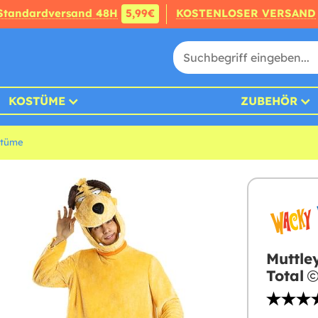
Standardversand 48H
5,99€
KOSTENLOSER VERSAND
KOSTÜME
ZUBEHÖR
stüme
Muttle
Total