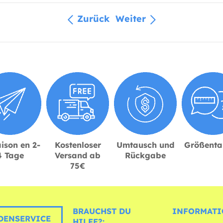
Zurück
Weiter
ison en 2-
Kostenloser
Umtausch und
Größenta
4 Tage
Versand ab
Rückgabe
75€
BRAUCHST DU
INFORMATI
ENSERVICE
HILFE?: