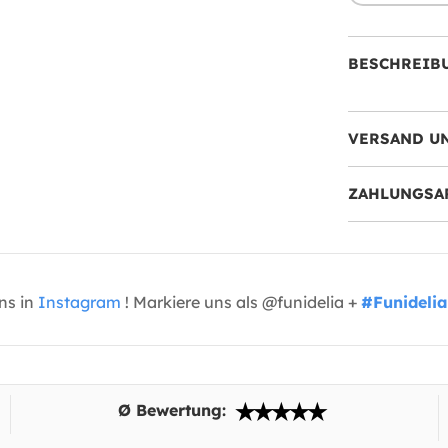
BESCHREIB
VERSAND U
ZAHLUNGSA
uns in
Instagram
! Markiere uns als @funidelia +
#Funidelia
Ø Bewertung: