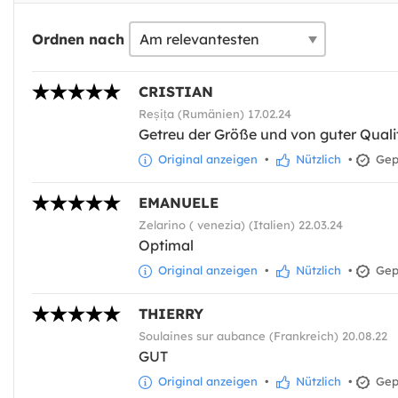
Ordnen nach
CRISTIAN
Reșița (Rumänien) 17.02.24
Getreu der Größe und von guter Quali
Original anzeigen
•
Nützlich
•
Gepr
EMANUELE
Zelarino ( venezia) (Italien) 22.03.24
Optimal
Original anzeigen
•
Nützlich
•
Gepr
THIERRY
Soulaines sur aubance (Frankreich) 20.08.22
GUT
Original anzeigen
•
Nützlich
•
Gepr