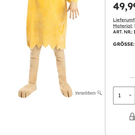
49,9
Lieferumf
Material:
1
ART. NR.: 
GRÖSSE:
Vergrößern