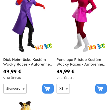
Dick Heimtücke Kostüm -
Penelope Pitstop Kostüm -
Wacky Races - Autorennen
Wacky Races - Autorennen
Total
Total
49,99 €
49,99 €
VERFÜGBAR
VERFÜGBAR