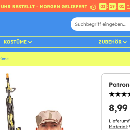
:
:
4 UHR BESTELLT - MORGEN GELIEFERT
*
03
19
00
KOSTÜME
ZUBEHÖR
stüme
Patron
8,99
Lieferumf
Material:
5