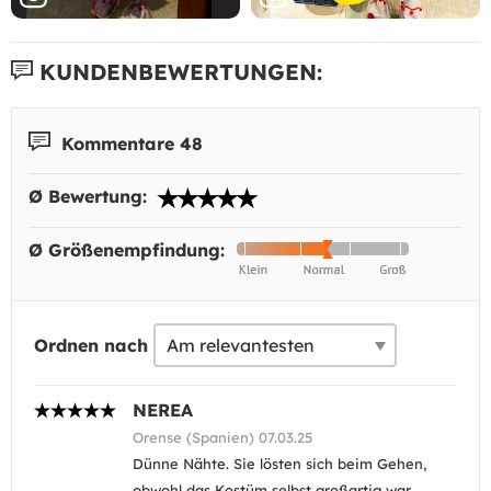
KUNDENBEWERTUNGEN:
Kommentare 48
Ø Bewertung:
Ø Größenempfindung:
Ordnen nach
NEREA
Orense (Spanien) 07.03.25
Dünne Nähte. Sie lösten sich beim Gehen,
obwohl das Kostüm selbst großartig war.