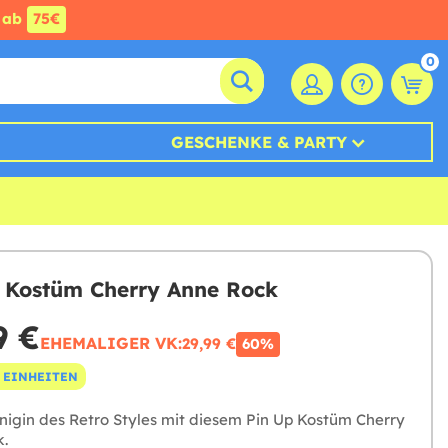
ab
75€
0
GESCHENKE & PARTY
 Kostüm Cherry Anne Rock
9 €
EHEMALIGER VK:
29,99 €
60%
 EINHEITEN
önigin des Retro Styles mit diesem Pin Up Kostüm Cherry
.