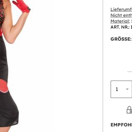
Lieferumf
Nicht enth
Material:
1
ART. NR.:
GRÖSSE:
EMPFOH