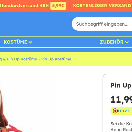
Standardversand 48H
5,99€
KOSTENLOSER VERSAND
KOSTÜME
ZUBEHÖR
ieg & Pin Up Kostüme
Pin Up Kostüme
Pin Up
11,9
LETZTE
Sei die K
Anne Rock