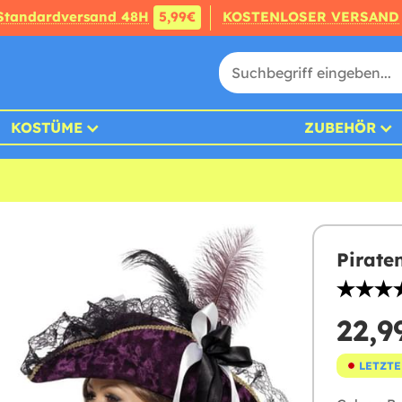
Standardversand 48H
5,99€
KOSTENLOSER VERSAND
KOSTÜME
ZUBEHÖR
Pirate
22,9
LETZTE