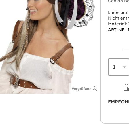
Geh an Bo
Lieferumf
Nicht enth
Material:
1
ART. NR.:
Vergrößern
EMPFOH