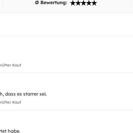
Ø Bewertung:
üfter Kauf
, dass es starrer sei.
üfter Kauf
rtet habe.