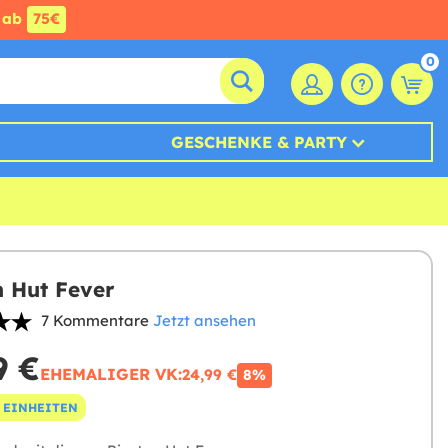
ab
75€
0
GESCHENKE & PARTY
n Hut Fever
7 Kommentare
Jetzt ansehen
9 €
EHEMALIGER VK:
24,99 €
8%
 EINHEITEN