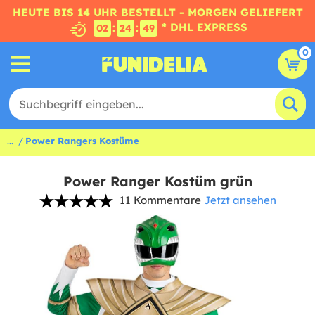
HEUTE BIS 14 UHR BESTELLT - MORGEN GELIEFERT
* DHL EXPRESS
:
:
02
24
49
0
...
Power Rangers Kostüme
Power Ranger Kostüm grün
11 Kommentare
Jetzt ansehen