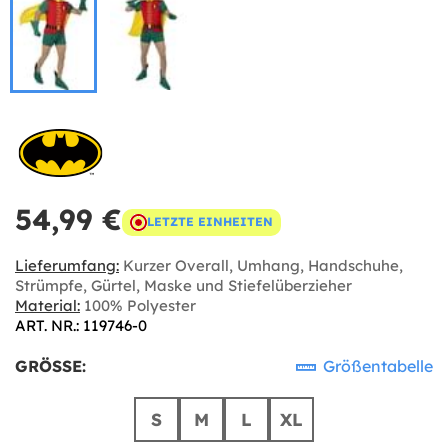
54,99 €
LETZTE EINHEITEN
Lieferumfang:
Kurzer Overall, Umhang, Handschuhe,
Strümpfe, Gürtel, Maske und Stiefelüberzieher
Material:
100% Polyester
ART. NR.: 119746-0
GRÖSSE:
Größentabelle
S
M
L
XL