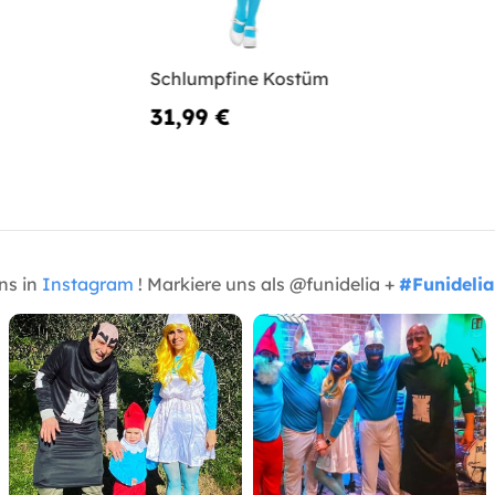
Schlumpfine Kostüm
31,99 €
uns in
Instagram
! Markiere uns als @funidelia +
#Funidelia