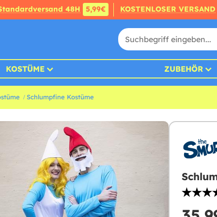
Standardversand 48H
5,99€
KOSTENLOSER VERSAND
KOSTÜME
ZUBEHÖR
ostüme
Schlumpfine Kostüme
Schlum
35,9