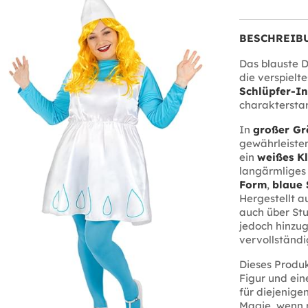
BESCHREIB
Das blauste D
die verspielt
Schlüpfer-In
charaktersta
In
großer Gr
gewährleisten
ein
weißes K
langärmliges 
Form
,
blaue 
Hergestellt a
auch über St
jedoch hinzu
vervollständi
Dieses Produk
Figur und ein
für diejenige
Magie, wenn m