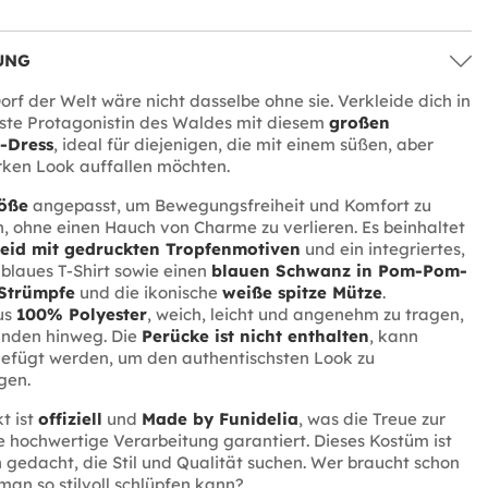
UNG
orf der Welt wäre nicht dasselbe ohne sie. Verkleide dich in
este Protagonistin des Waldes mit diesem
großen
-Dress
, ideal für diejenigen, die mit einem süßen, aber
rken Look auffallen möchten.
öße
angepasst, um Bewegungsfreiheit und Komfort zu
, ohne einen Hauch von Charme zu verlieren. Es beinhaltet
leid mit gedruckten Tropfenmotiven
und ein integriertes,
blaues T-Shirt sowie einen
blauen Schwanz in Pom-Pom-
Strümpfe
und die ikonische
weiße spitze Mütze
.
us
100% Polyester
, weich, leicht und angenehm zu tragen,
unden hinweg. Die
Perücke ist nicht enthalten
, kann
gefügt werden, um den authentischsten Look zu
gen.
t ist
offiziell
und
Made by Funidelia
, was die Treue zur
e hochwertige Verarbeitung garantiert. Dieses Kostüm ist
n gedacht, die Stil und Qualität suchen. Wer braucht schon
an so stilvoll schlüpfen kann?