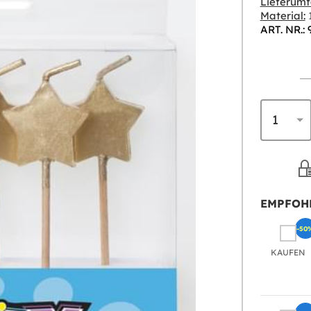
Lieferumf
Material:
1
ART. NR.:
EMPFOH
-50
KAUFEN