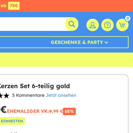
ab
75€
0
GESCHENKE & PARTY
erzen Set 6-teilig gold
5 Kommentare
Jetzt ansehen
 €
EHEMALIGER VK:
4,99 €
65%
 EINHEITEN