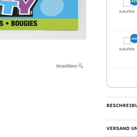
-65
KAUFEN
-50
KAUFEN
Vergrößern
BESCHREIB
VERSAND U