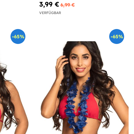
3,99 €
6,99 €
VERFÜGBAR
-65%
-65%