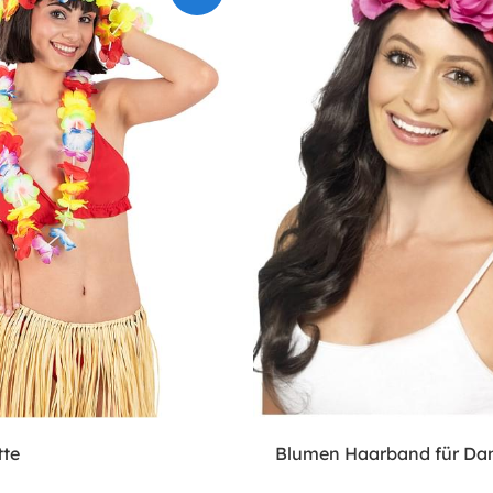
tte
Blumen Haarband für D