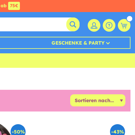
ab
75€
GESCHENKE & PARTY
-50%
-43%