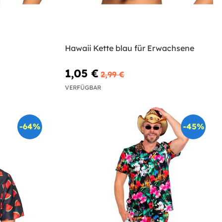
Hawaii Kette blau für Erwachsene
1,05 €
2,99 €
VERFÜGBAR
-64%
-45%