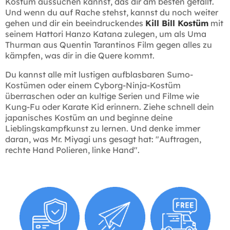
Kostüm aussuchen kannst, das dir am besten gefällt.
Und wenn du auf Rache stehst, kannst du noch weiter
gehen und dir ein beeindruckendes
Kill Bill Kostüm
mit
seinem Hattori Hanzo Katana zulegen, um als Uma
Thurman aus Quentin Tarantinos Film gegen alles zu
kämpfen, was dir in die Quere kommt.
Du kannst alle mit lustigen aufblasbaren Sumo-
Kostümen oder einem Cyborg-Ninja-Kostüm
überraschen oder an kultige Serien und Filme wie
Kung-Fu oder Karate Kid erinnern. Ziehe schnell dein
japanisches Kostüm an und beginne deine
Lieblingskampfkunst zu lernen. Und denke immer
daran, was Mr. Miyagi uns gesagt hat: "Auftragen,
rechte Hand Polieren, linke Hand".