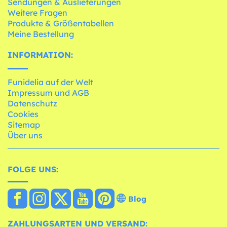
Sendungen & Auslieferungen
Weitere Fragen
Produkte & Größentabellen
Meine Bestellung
INFORMATION:
Funidelia auf der Welt
Impressum und AGB
Datenschutz
Cookies
Sitemap
Über uns
FOLGE UNS:
Blog
ZAHLUNGSARTEN UND VERSAND: