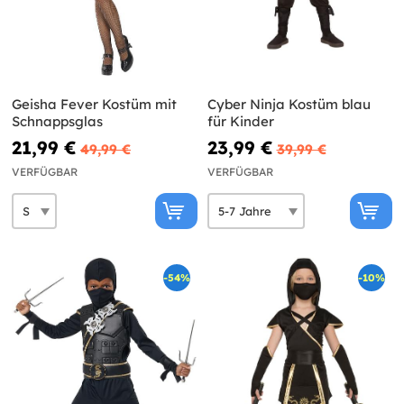
Geisha Fever Kostüm mit
Cyber Ninja Kostüm blau
Schnappsglas
für Kinder
21,99 €
23,99 €
49,99 €
39,99 €
VERFÜGBAR
VERFÜGBAR
-54%
-10%