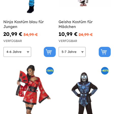
Ninja Kostüm blau für
Geisha Kostüm für
Jungen
Mädchen
20,99 €
10,99 €
34,99 €
24,99 €
VERFÜGBAR
VERFÜGBAR
-56%
-40%