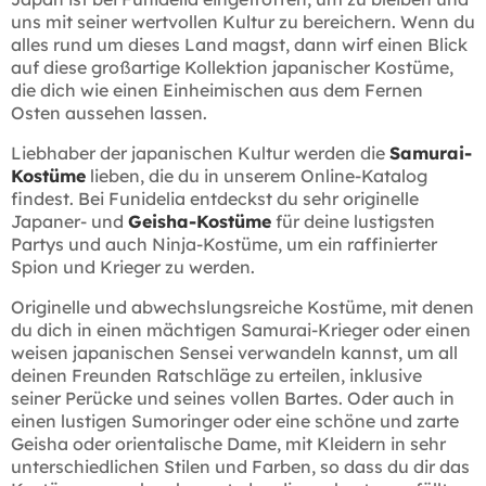
uns mit seiner wertvollen Kultur zu bereichern. Wenn du
alles rund um dieses Land magst, dann wirf einen Blick
auf diese großartige Kollektion japanischer Kostüme,
die dich wie einen Einheimischen aus dem Fernen
Osten aussehen lassen.
Liebhaber der japanischen Kultur werden die
Samurai-
Kostüme
lieben, die du in unserem Online-Katalog
findest. Bei Funidelia entdeckst du sehr originelle
Japaner- und
Geisha-Kostüme
für deine lustigsten
Partys und auch Ninja-Kostüme, um ein raffinierter
Spion und Krieger zu werden.
Originelle und abwechslungsreiche Kostüme, mit denen
du dich in einen mächtigen Samurai-Krieger oder einen
weisen japanischen Sensei verwandeln kannst, um all
deinen Freunden Ratschläge zu erteilen, inklusive
seiner Perücke und seines vollen Bartes. Oder auch in
einen lustigen Sumoringer oder eine schöne und zarte
Geisha oder orientalische Dame, mit Kleidern in sehr
unterschiedlichen Stilen und Farben, so dass du dir das