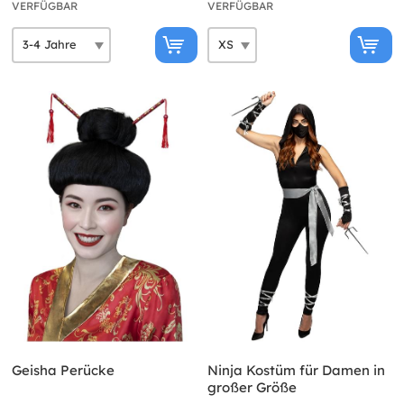
VERFÜGBAR
VERFÜGBAR
Geisha Perücke
Ninja Kostüm für Damen in
großer Größe