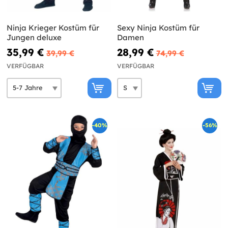
Ninja Krieger Kostüm für
Sexy Ninja Kostüm für
Jungen deluxe
Damen
35,99 €
28,99 €
39,99 €
74,99 €
VERFÜGBAR
VERFÜGBAR
-40%
-56%