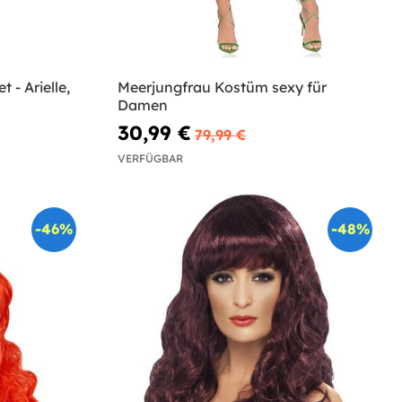
 - Arielle,
Meerjungfrau Kostüm sexy für
Damen
30,99 €
79,99 €
VERFÜGBAR
-46%
-48%