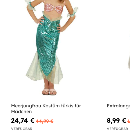
Meerjungfrau Kostüm türkis für
Extralang
Mädchen
24,74 €
8,99 €
44,99 €
1
VERFÜGBAR
VERFÜGBAR