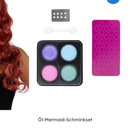
Öl-Mermaid-Schminkset