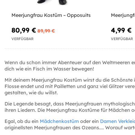
Meerjungfrau Kostüm – Opposuits
Meerjungf
80,99 €
4,99 €
89,99 €
VERFÜGBAR
VERFÜGBAR
Wenn du schon immer Abenteuer auf den Weltmeeren erle
dich wie ein Fisch im Wasser bewegen!
Mit deinem Meerjungfrau Kostüm wirst du die Schönste i
Flosse endet und mit Pailletten und ganz viel Glitzer vered
gestalten, wie du willst.
Die Legende besagt, dass Meerjungfrauen mythologische
ihren Liedern. Die Meerjungfrau Kostüme für Mädchen o
Egal, ob du ein
Mädchenkostüm
oder ein
Damen Verklei
originellsten Meerjungfrauen des Ozeans.... Worauf war