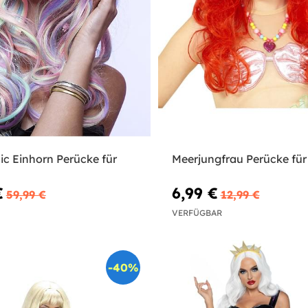
ic Einhorn Perücke für
Meerjungfrau Perücke fü
€
6,99 €
59,99 €
12,99 €
VERFÜGBAR
-40%