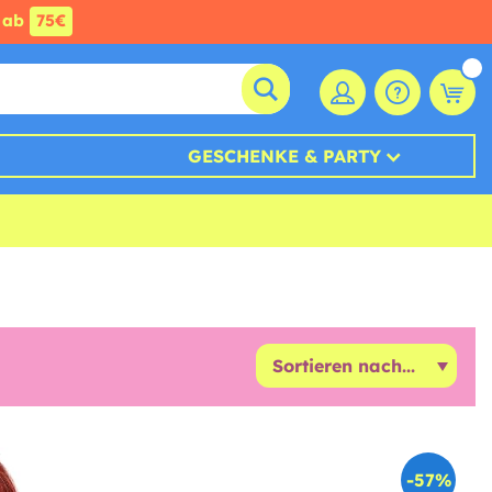
ab
75€
GESCHENKE & PARTY
-57%