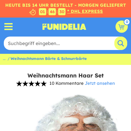
HEUTE BIS 14 UHR BESTELLT - MORGEN GELIEFERT
* DHL EXPRESS
:
:
01
46
29
0
...
Weihnachtsmann Bärte & Schnurrbärte
Weihnachtsmann Haar Set
10 Kommentare
Jetzt ansehen