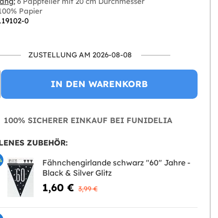
ang:
6 Pappteller mit 20 cm Durchmesser
100% Papier
119102-0
ZUSTELLUNG AM 2026-08-08
IN DEN WARENKORB
100% SICHERER EINKAUF BEI FUNIDELIA
LENES ZUBEHÖR:
%
Fähnchengirlande schwarz "60" Jahre -
Black & Silver Glitz
1,60 €
3,99 €