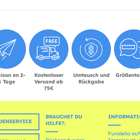
ison en 2-
Kostenloser
Umtausch und
Größenta
4 Tage
Versand ab
Rückgabe
75€
BRAUCHST DU
INFORMATI
ENSERVICE
HILFE?:
Funidelia auf