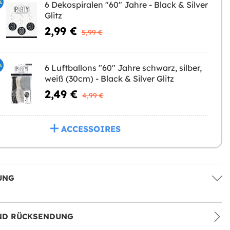
%
6 Dekospiralen "60" Jahre - Black & Silver
Glitz
2,99 €
5,99 €
%
6 Luftballons "60" Jahre schwarz, silber,
weiß (30cm) - Black & Silver Glitz
2,49 €
4,99 €
ACCESSOIRES
UNG
ND RÜCKSENDUNG