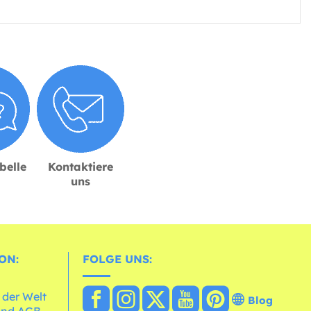
belle
Kontaktiere
uns
ON:
FOLGE UNS:
 der Welt
Blog