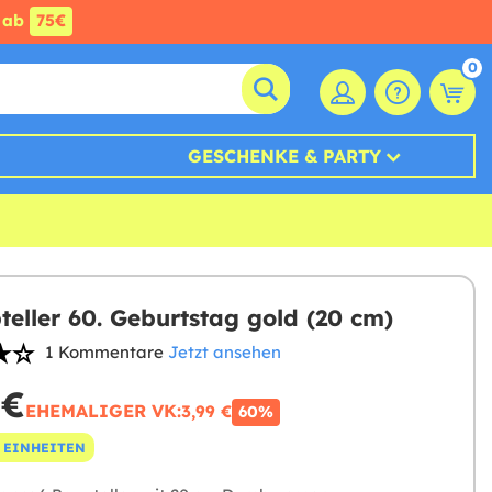
ab
75€
0
GESCHENKE & PARTY
teller 60. Geburtstag gold (20 cm)
1 Kommentare
Jetzt ansehen
 €
EHEMALIGER VK:
3,99 €
60%
 EINHEITEN