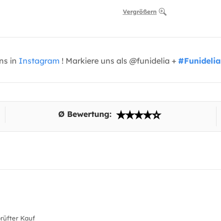
Vergrößern
uns in
Instagram
! Markiere uns als @funidelia +
#Funidelia
Ø Bewertung:
üfter Kauf