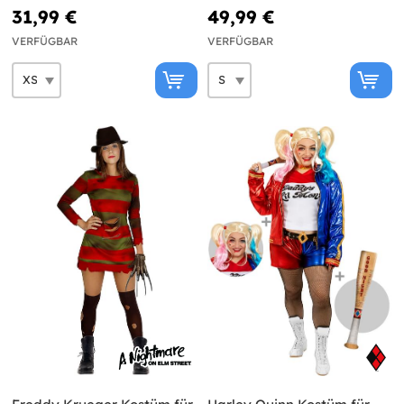
31,99 €
49,99 €
VERFÜGBAR
VERFÜGBAR