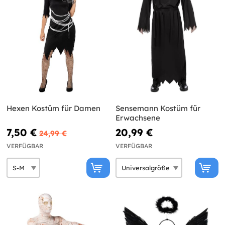
Hexen Kostüm für Damen
Sensemann Kostüm für
Erwachsene
7,50 €
20,99 €
24,99 €
VERFÜGBAR
VERFÜGBAR