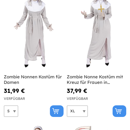
Zombie Nonnen Kostüm für
Zombie Nonne Kostüm mit
Damen
Kreuz für Frauen in
Übergröße
31,99 €
37,99 €
VERFÜGBAR
VERFÜGBAR