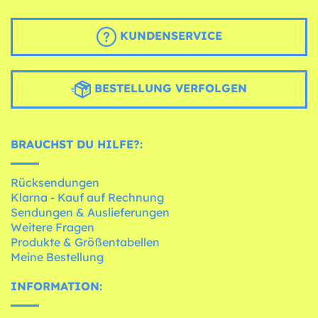
KUNDENSERVICE
BESTELLUNG VERFOLGEN
BRAUCHST DU HILFE?:
Rücksendungen
Klarna - Kauf auf Rechnung
Sendungen & Auslieferungen
Weitere Fragen
Produkte & Größentabellen
Meine Bestellung
INFORMATION: