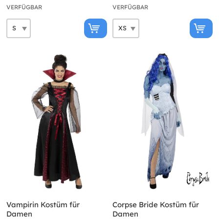
VERFÜGBAR
VERFÜGBAR
Vampirin Kostüm für
Corpse Bride Kostüm für
Damen
Damen