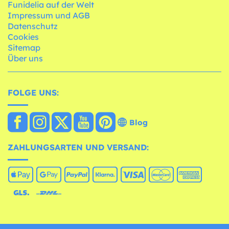
Funidelia auf der Welt
Impressum und AGB
Datenschutz
Cookies
Sitemap
Über uns
FOLGE UNS:
Blog
ZAHLUNGSARTEN UND VERSAND: