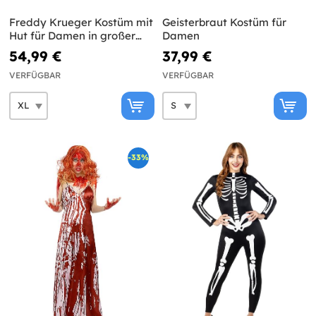
Freddy Krueger Kostüm mit
Geisterbraut Kostüm für
Hut für Damen in großer
Damen
Größe - Nightmare -
54,99 €
37,99 €
Mörderische Träume
VERFÜGBAR
VERFÜGBAR
-33%