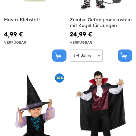
Mastix Klebstoff
Zombie Gefangenenkostüm
mit Kugel für Jungen
4,99 €
24,99 €
VERFÜGBAR
VERFÜGBAR
-62%