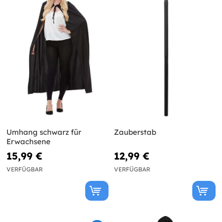
Umhang schwarz für
Zauberstab
Erwachsene
15,99 €
12,99 €
VERFÜGBAR
VERFÜGBAR