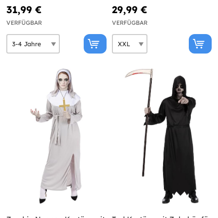
31,99 €
29,99 €
VERFÜGBAR
VERFÜGBAR