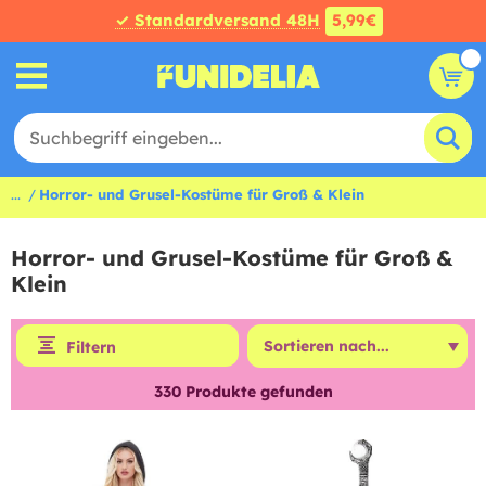
✓ Standardversand 48H
5,99€
...
Horror- und Grusel-Kostüme für Groß & Klein
Horror- und Grusel-Kostüme für Groß &
Klein
Filtern
330
Produkte gefunden