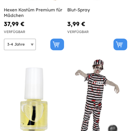
Hexen Kostüm Premium für
Blut-Spray
Mädchen
37,99 €
3,99 €
VERFÜGBAR
VERFÜGBAR