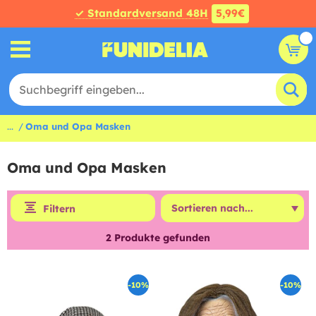
✓ Standardversand 48H
5,99€
...
Oma und Opa Masken
Oma und Opa Masken
Filtern
2
Produkte gefunden
-10%
-10%