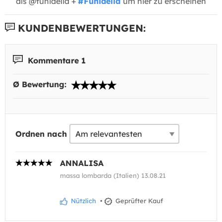
als @funidelia +
#Funidelia
um hier zu erscheinen
KUNDENBEWERTUNGEN:
Kommentare 1
Ø Bewertung:
Ordnen nach
ANNALISA
massa lombarda (Italien) 13.08.21
Nützlich
•
Geprüfter Kauf