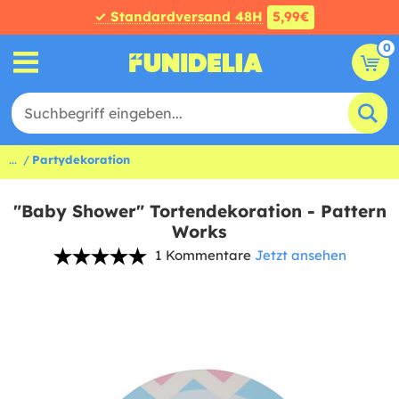
✓ Standardversand 48H
5,99€
0
...
Partydekoration
"Baby Shower" Tortendekoration - Pattern
Works
1 Kommentare
Jetzt ansehen