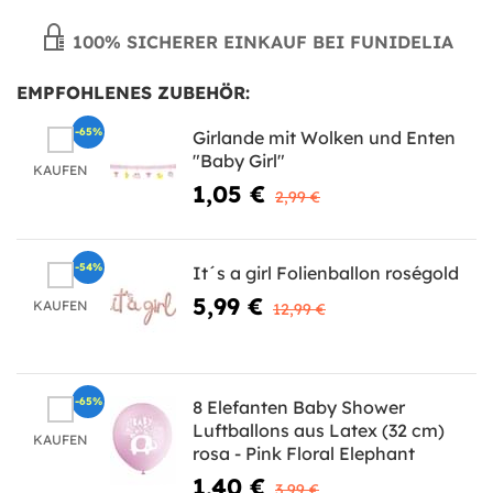
100% SICHERER EINKAUF BEI FUNIDELIA
EMPFOHLENES ZUBEHÖR:
-65%
Girlande mit Wolken und Enten
"Baby Girl"
KAUFEN
1,05 €
2,99 €
-54%
It´s a girl Folienballon roségold
5,99 €
KAUFEN
12,99 €
-65%
8 Elefanten Baby Shower
Luftballons aus Latex (32 cm)
KAUFEN
rosa - Pink Floral Elephant
1,40 €
3,99 €