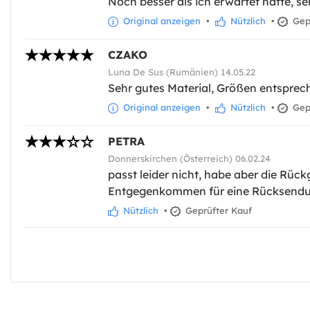
Noch besser als ich erwartet hatte, se
Original anzeigen
•
Nützlich
•
Gepr
CZAKO
Luna De Sus (Rumänien) 14.05.22
Sehr gutes Material, Größen entsprec
Original anzeigen
•
Nützlich
•
Gepr
PETRA
Donnerskirchen (Österreich) 06.02.24
passt leider nicht, habe aber die Rück
Entgegenkommen für eine Rücksendun
Nützlich
•
Geprüfter Kauf