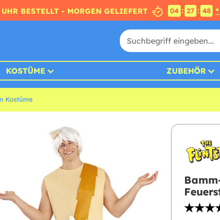
:
:
4 UHR BESTELLT - MORGEN GELIEFERT
*
04
27
47
KOSTÜME
ZUBEHÖR
in Kostüme
Bamm-B
Feuers