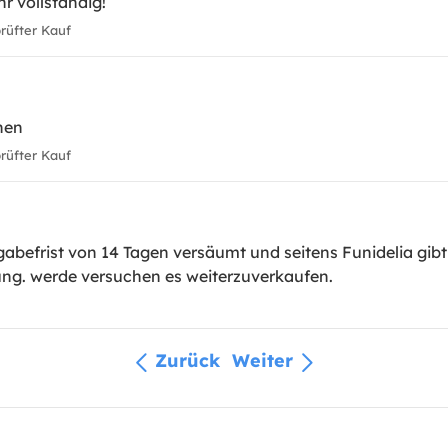
hr vollständig!
üfter Kauf
hen
üfter Kauf
gabefrist von 14 Tagen versäumt und seitens Funidelia gibt
g. werde versuchen es weiterzuverkaufen.
Zurück
Weiter