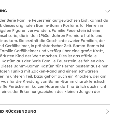
UNG
er Serie Familie Feuerstein aufgewachsen bist, kannst du
ank dieses originalen Bamm-Bamm Kostüms für Herren in
tigsten Figuren verwandeln. Familie Feuerstein ist eine
nsehserie, die in den 1960er Jahren Premiere hatte und
Kinos kam. Sie erzählt die Geschichte zweier Familien, der
nd Geröllheimer, in prähistorischer Zeit. Bamm-Bamm ist
Familie Geröllheimer und verfügt über eine große Kraft,
ärksten Kind der Welt machen. Dies ist das offizielle
stüm aus der Serie Familie Feuerstein, es fehlen also
s. Dieses Bamm-Bamm Kostüm für Herren besteht aus einer
llosen Tunika mit Zacken-Rand und einem schwarzen
r im unteren Teil. Dazu gehört auch ein Knochen, der am
 was für die Kleidung von Bamm-Bamm charakteristisch
weiße Perücke mit kurzen Haaren darf natürlich auch nicht
ist eines der Erkennungszeichen des kleinen Jungen der
ND RÜCKSENDUNG