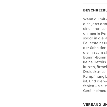
BESCHREIB
Wenn du mit d
dich jetzt d
eine ihrer lus
animierte Fer
sogar in die 
Feuersteins u
der Sohn der 
die ihn zum st
Bamm-Bamm Ko
keine Detail
kurzen, ärme
Dreiecksmuste
Rumpf hängt,
ist. Und die 
fehlen – sie 
Geröllheimer.
VERSAND U