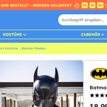
:
:
4 UHR BESTELLT - MORGEN GELIEFERT
*
03
36
39
KOSTÜME
ZUBEHÖR
ics Kostüme
Batman Masken
Batman
18,9