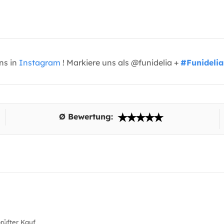
uns in
Instagram
! Markiere uns als @funidelia +
#Funidelia
Ø Bewertung:
üfter Kauf