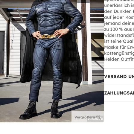
unerlässlich 
den Dunklen R
auf jeder Ko
jemand deine
zu 100 % aus 
widerstandsfäh
ist seine Qual
Maske für Er
kostengünsti
Helden Outfit
VERSAND U
ZAHLUNGSA
Vergrößern