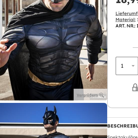
Lieferumf
Material:
ART. NR.:
Vergrößern
BESCHREIB
Spektakuläre