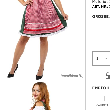
Material:
1
ART. NR.:
GRÖSSE:
Vergrößern
EMPFOH
KAUFEN