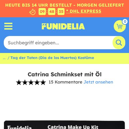
HEUTE BIS 14 UHR BESTELLT - MORGEN GELIEFERT
* DHL EXPRESS
:
:
09
48
34
0
...
Tag der Toten (Dia de los Muertos) Kostüme
Catrina Schminkset mit Öl
15 Kommentare
Jetzt ansehen