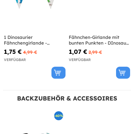
1 Dinosaurier
Fähnchen-Girlande mit
Fähnchengirlande -
bunten Punkten - DInosaur
Dinosaurs Party
Party
1,75 €
1,07 €
4,99 €
2,99 €
VERFÜGBAR
VERFÜGBAR
BACKZUBEHÖR & ACCESSOIRES
-60%