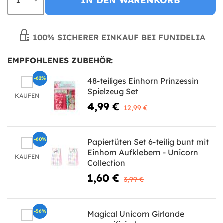
IN DEN WARENKORB
100% SICHERER EINKAUF BEI FUNIDELIA
EMPFOHLENES ZUBEHÖR:
-62%
48-teiliges Einhorn Prinzessin
Spielzeug Set
KAUFEN
4,99 €
12,99 €
-60%
Papiertüten Set 6-teilig bunt mit
Einhorn Aufklebern - Unicorn
KAUFEN
Collection
1,60 €
3,99 €
-56%
Magical Unicorn Girlande