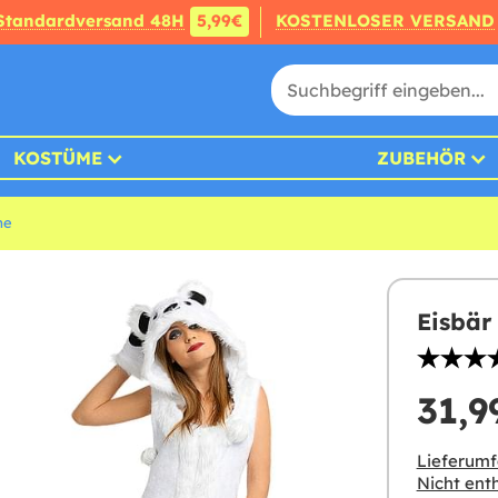
Standardversand 48H
5,99€
KOSTENLOSER VERSAND
KOSTÜME
ZUBEHÖR
me
Eisbär
31,9
Lieferumf
Nicht enth