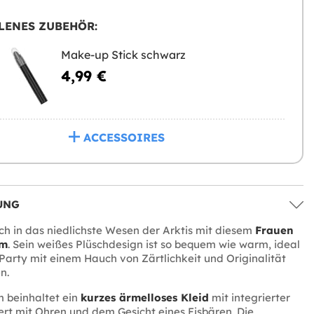
LENES ZUBEHÖR:
Make-up Stick schwarz
4,99 €
ACCESSOIRES
UNG
h in das niedlichste Wesen der Arktis mit diesem
Frauen
üm
. Sein weißes Plüschdesign ist so bequem wie warm, ideal
Party mit einem Hauch von Zärtlichkeit und Originalität
n.
 beinhaltet ein
kurzes ärmelloses Kleid
mit integrierter
ert mit Ohren und dem Gesicht eines Eisbären. Die