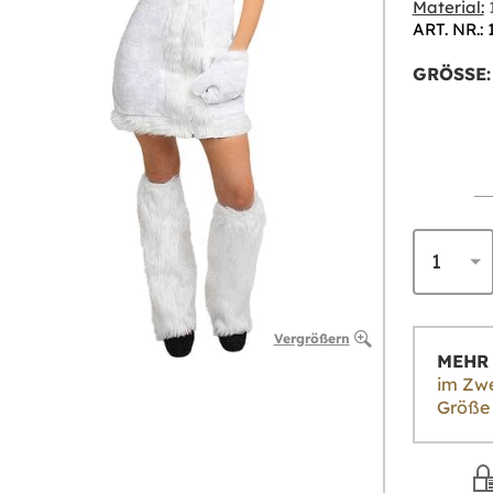
Material:
1
ART. NR.:
GRÖSSE:
Vergrößern
MEHR 
im Zwe
Größe 