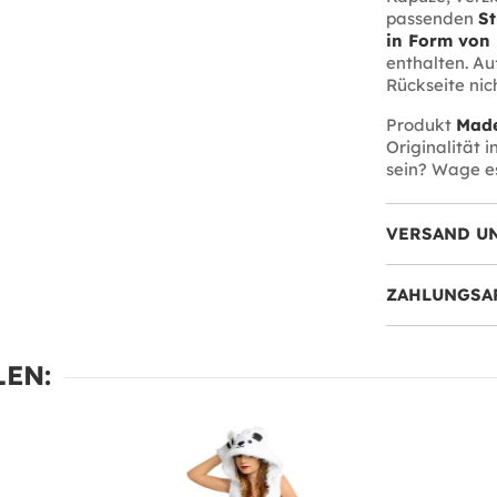
passenden
St
in Form von 
enthalten. Au
Rückseite nich
Produkt
Made
Originalität 
sein? Wage es,
VERSAND U
ZAHLUNGSA
EN: