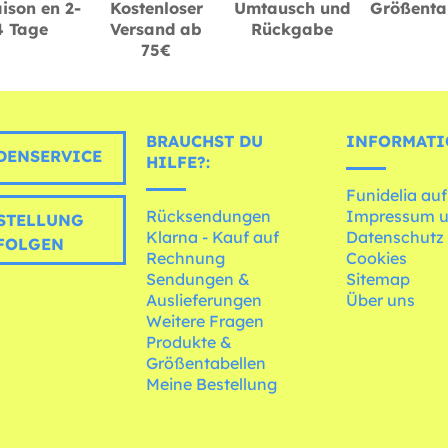
ison en 2-
Kostenloser
Umtausch und
Größenta
4 Tage
Versand ab
Rückgabe
75€
BRAUCHST DU
INFORMATI
ENSERVICE
HILFE?:
Funidelia auf
Rücksendungen
Impressum 
STELLUNG
Klarna - Kauf auf
Datenschutz
FOLGEN
Rechnung
Cookies
Sendungen &
Sitemap
Auslieferungen
Über uns
Weitere Fragen
Produkte &
Größentabellen
Meine Bestellung