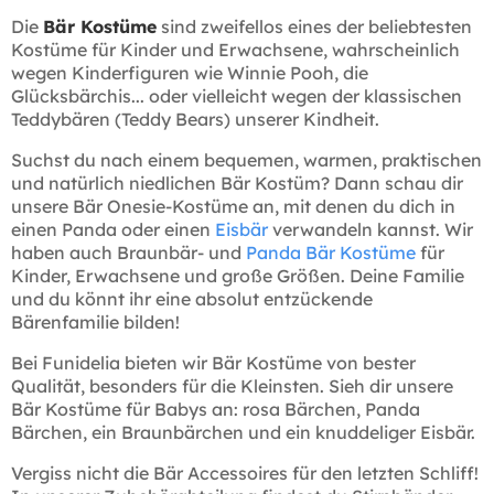
Die
Bär Kostüme
sind zweifellos eines der beliebtesten
Kostüme für Kinder und Erwachsene, wahrscheinlich
wegen Kinderfiguren wie Winnie Pooh, die
Glücksbärchis... oder vielleicht wegen der klassischen
Teddybären (Teddy Bears) unserer Kindheit.
Suchst du nach einem bequemen, warmen, praktischen
und natürlich niedlichen Bär Kostüm? Dann schau dir
unsere Bär Onesie-Kostüme an, mit denen du dich in
einen Panda oder einen
Eisbär
verwandeln kannst. Wir
haben auch Braunbär- und
Panda Bär Kostüme
für
Kinder, Erwachsene und große Größen. Deine Familie
und du könnt ihr eine absolut entzückende
Bärenfamilie bilden!
Bei Funidelia bieten wir Bär Kostüme von bester
Qualität, besonders für die Kleinsten. Sieh dir unsere
Bär Kostüme für Babys an: rosa Bärchen, Panda
Bärchen, ein Braunbärchen und ein knuddeliger Eisbär.
Vergiss nicht die Bär Accessoires für den letzten Schliff!