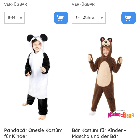
VERFÜGBAR
VERFÜGBAR
Pandabär Onesie Kostüm
Bär Kostüm für Kinder -
für Kinder
Mascha und der Bär