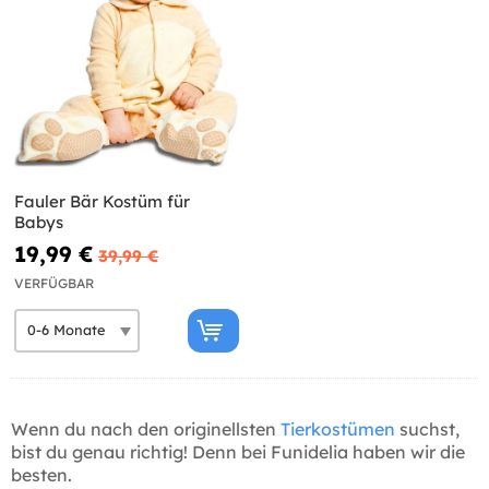
Fauler Bär Kostüm für
Babys
19,99 €
39,99 €
VERFÜGBAR
Wenn du nach den originellsten
Tierkostümen
suchst,
bist du genau richtig! Denn bei Funidelia haben wir die
besten.