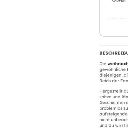
KAUFEN
BESCHREIB
Die
weihnach
gewöhnliche K
diejenigen, d
Reich der Fan
Hergestellt a
spitze und lä
Geschichten e
problemlos zu
aufsteigende 
nicht unbeach
und du wirst 