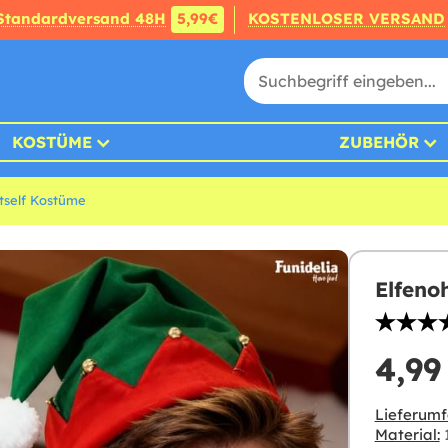
Standardversand 48H
5,99€
KOSTENLOSER VERSAND
KOSTÜME
ZUBEHÖR
self Kostüme
Elfeno
4,99
Lieferumf
Material: