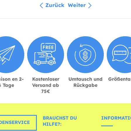
Zurück
Weiter
ison en 2-
Kostenloser
Umtausch und
Größenta
4 Tage
Versand ab
Rückgabe
75€
BRAUCHST DU
INFORMATI
ENSERVICE
HILFE?: