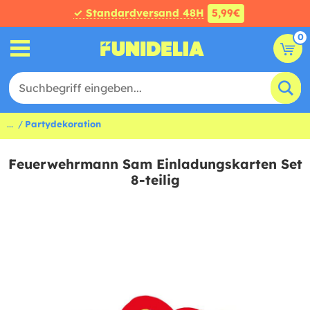
✓ Standardversand 48H
5,99€
0
...
Partydekoration
Feuerwehrmann Sam Einladungskarten Set
8-teilig