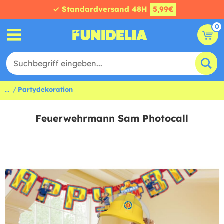
✓ Standardversand 48H
5,99€
0
...
Partydekoration
Feuerwehrmann Sam Photocall