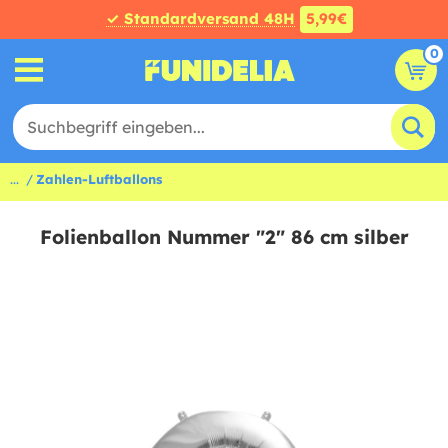
✓ Standardversand 48H
5,99€
0
...
Zahlen-Luftballons
Folienballon Nummer "2" 86 cm silber