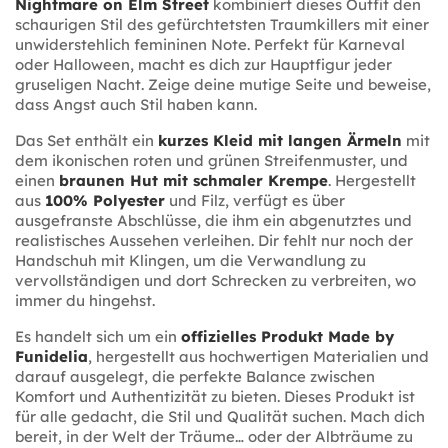
Nightmare on Elm Street
kombiniert dieses Outfit den
schaurigen Stil des gefürchtetsten Traumkillers mit einer
unwiderstehlich femininen Note. Perfekt für Karneval
oder Halloween, macht es dich zur Hauptfigur jeder
gruseligen Nacht. Zeige deine mutige Seite und beweise,
dass Angst auch Stil haben kann.
Das Set enthält ein
kurzes Kleid mit langen Ärmeln
mit
dem ikonischen roten und grünen Streifenmuster,
und
einen
braunen Hut mit schmaler Krempe
. Hergestellt
aus
100% Polyester
und Filz, verfügt es über
ausgefranste Abschlüsse, die ihm ein abgenutztes und
realistisches Aussehen verleihen. Dir fehlt nur noch der
Handschuh mit Klingen, um die Verwandlung zu
vervollständigen und dort Schrecken zu verbreiten, wo
immer du hingehst.
Es handelt sich um ein
offizielles Produkt Made by
Funidelia
, hergestellt aus hochwertigen Materialien und
darauf ausgelegt, die perfekte Balance zwischen
Komfort und Authentizität zu bieten. Dieses Produkt ist
für alle gedacht, die Stil und Qualität suchen. Mach dich
bereit, in der Welt der Träume… oder der Albträume zu