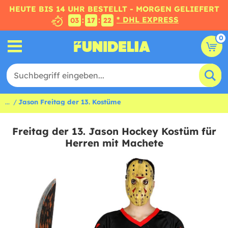
HEUTE BIS 14 UHR BESTELLT - MORGEN GELIEFERT
* DHL EXPRESS
:
:
03
17
21
0
...
Jason Freitag der 13. Kostüme
Freitag der 13. Jason Hockey Kostüm für
Herren mit Machete