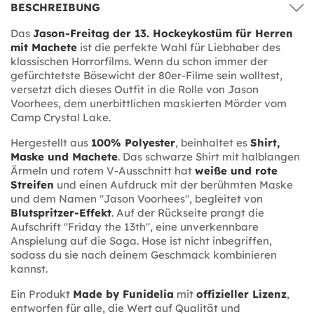
BESCHREIBUNG
Das
Jason-Freitag der 13. Hockeykostüm für Herren
mit Machete
ist die perfekte Wahl für Liebhaber des
klassischen Horrorfilms. Wenn du schon immer der
gefürchtetste Bösewicht der 80er-Filme sein wolltest,
versetzt dich dieses Outfit in die Rolle von Jason
Voorhees, dem unerbittlichen maskierten Mörder vom
Camp Crystal Lake.
Hergestellt aus
100% Polyester
, beinhaltet es
Shirt,
Maske und Machete
. Das schwarze Shirt mit halblangen
Ärmeln und rotem V-Ausschnitt hat
weiße und rote
Streifen
und einen Aufdruck mit der berühmten Maske
und dem Namen "Jason Voorhees", begleitet von
Blutspritzer-Effekt
. Auf der Rückseite prangt die
Aufschrift "Friday the 13th", eine unverkennbare
Anspielung auf die Saga. Hose ist nicht inbegriffen,
sodass du sie nach deinem Geschmack kombinieren
kannst.
Ein Produkt
Made by Funidelia
mit
offizieller Lizenz
,
entworfen für alle, die Wert auf Qualität und