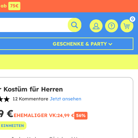
ab
75€
0
GESCHENKE & PARTY
 Kostüm für Herren
12 Kommentare
Jetzt ansehen
9 €
EHEMALIGER VK:
24,99 €
56%
 EINHEITEN