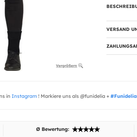
BESCHREIB
VERSAND U
ZAHLUNGSA
Vergrößern
uns in
Instagram
! Markiere uns als @funidelia +
#Funidelia
Ø Bewertung: