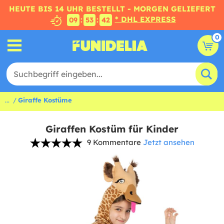
HEUTE BIS 14 UHR BESTELLT - MORGEN GELIEFERT
* DHL EXPRESS
:
:
09
53
41
0
...
Giraffe Kostüme
Giraffen Kostüm für Kinder
9 Kommentare
Jetzt ansehen