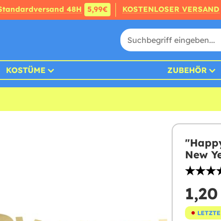
Standardversand 48H
5,99€
KOSTENLOSER VERSAND
KOSTÜME
ZUBEHÖR
"Happy
New Ye
1,20
LETZTE