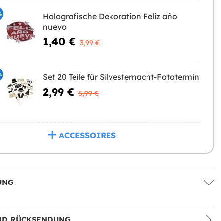
%
Holografische Dekoration Feliz año
nuevo
1,40 €
3,99 €
%
Set 20 Teile für Silvesternacht-Fototermin
2,99 €
5,99 €
ACCESSOIRES
UNG
ND RÜCKSENDUNG