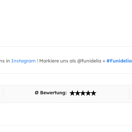
uns in
Instagram
! Markiere uns als @funidelia +
#Funidelia
Ø Bewertung: