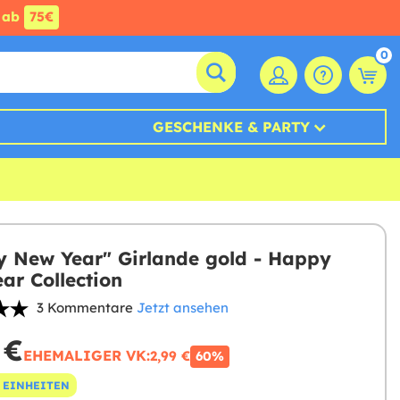
ab
75€
0
GESCHENKE & PARTY
 New Year" Girlande gold - Happy
ar Collection
3 Kommentare
Jetzt ansehen
 €
EHEMALIGER VK:
2,99 €
60%
 EINHEITEN