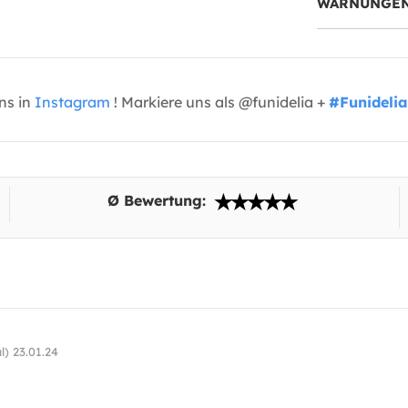
WARNUNGEN
uns in
Instagram
! Markiere uns als @funidelia +
#Funidelia
Ø Bewertung:
l) 23.01.24