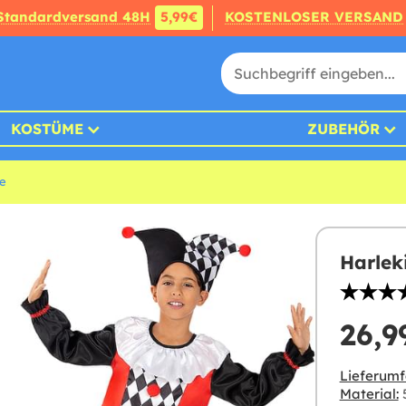
Standardversand 48H
5,99€
KOSTENLOSER VERSAND
KOSTÜME
ZUBEHÖR
e
Harlek
26,9
Lieferumf
Material:
5