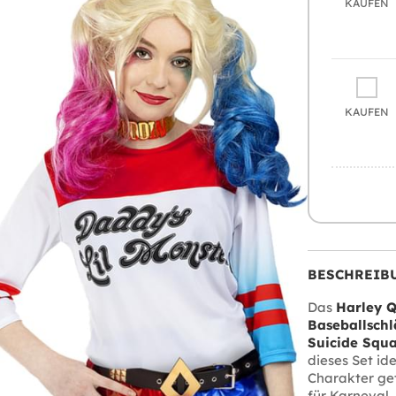
KAUFEN
KAUFEN
BESCHREIB
Das
Harley 
Baseballschl
Suicide Squ
dieses Set id
Charakter get
für Karneval,