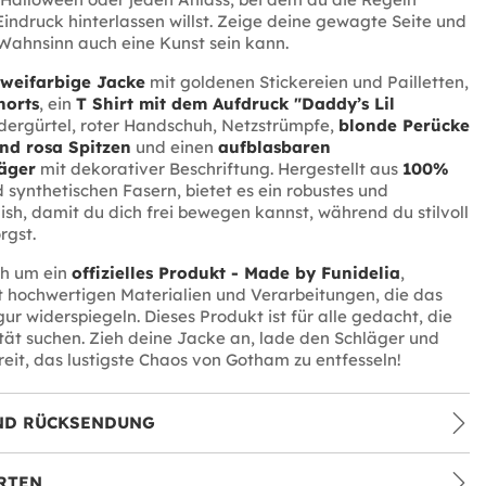
indruck hinterlassen willst. Zeige deine gewagte Seite und
Wahnsinn auch eine Kunst sein kann.
weifarbige Jacke
mit goldenen Stickereien und Pailletten,
horts
, ein
T Shirt mit dem Aufdruck "Daddy’s Lil
edergürtel, roter Handschuh, Netzstrümpfe,
blonde Perücke
nd rosa Spitzen
und einen
aufblasbaren
äger
mit dekorativer Beschriftung. Hergestellt aus
100%
 synthetischen Fasern, bietet es ein robustes und
sh, damit du dich frei bewegen kannst, während du stilvoll
rgst.
ch um ein
offizielles Produkt - Made by Funidelia
,
 hochwertigen Materialien und Verarbeitungen, die das
ur widerspiegeln. Dieses Produkt ist für alle gedacht, die
ität suchen. Zieh deine Jacke an, lade den Schläger und
eit, das lustigste Chaos von Gotham zu entfesseln!
ND RÜCKSENDUNG
RTEN