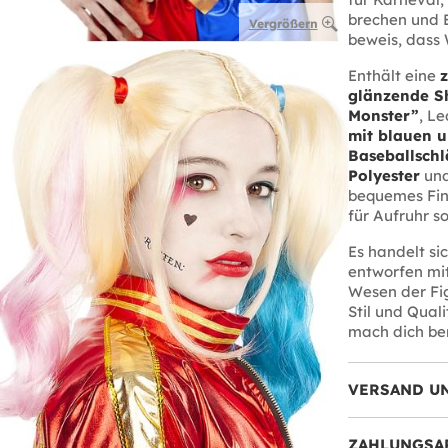
brechen und E
Vergrößern
beweis, dass 
Enthält eine
z
glänzende S
Monster”
, L
mit blauen u
Baseballschl
Polyester
und
bequemes Fini
für Aufruhr so
Es handelt si
entworfen mit
Wesen der Fig
Stil und Qual
mach dich ber
VERSAND U
ZAHLUNGSA