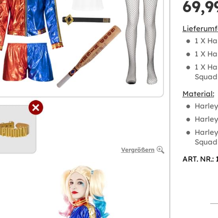
69,9
Lieferumf
1 X Ha
1 X Ha
1 X Ha
Squad
Material:
Harley
Harley
Harley
Squad 
Vergrößern
ART. NR.: