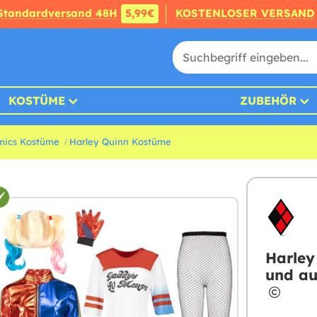
Standardversand 48H
5,99€
KOSTENLOSER VERSAND
KOSTÜME
ZUBEHÖR
mics Kostüme
Harley Quinn Kostüme
Harley
und au