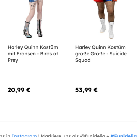
Harley Quinn Kostüm
Harley Quinn Kostüm
mit Fransen - Birds of
große Größe - Suicide
Prey
Squad
20,99 €
53,99 €
uns in
Instagram
! Markiere uns als @funidelia +
#Funidelia