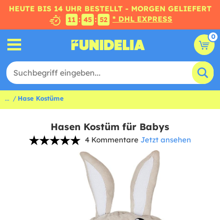
HEUTE BIS 14 UHR BESTELLT - MORGEN GELIEFERT
* DHL EXPRESS
:
:
11
45
52
0
...
Hase Kostüme
Hasen Kostüm für Babys
4 Kommentare
Jetzt ansehen