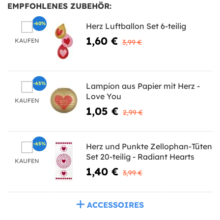
EMPFOHLENES ZUBEHÖR:
-60%
Herz Luftballon Set 6-teilig
1,60 €
KAUFEN
3,99 €
-65%
Lampion aus Papier mit Herz -
Love You
KAUFEN
1,05 €
2,99 €
-65%
Herz und Punkte Zellophan-Tüten
Set 20-teilig - Radiant Hearts
KAUFEN
1,40 €
3,99 €
ACCESSOIRES