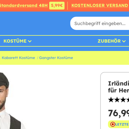
Standardversand 48H
5,99€
KOSTENLOSER VERSAND
KOSTÜME
ZUBEHÖR
& Kabarett Kostüme
Gangster Kostüme
Irländ
für He
76,9
LETZTE