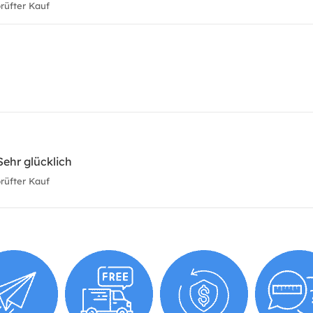
üfter Kauf
Sehr glücklich
üfter Kauf