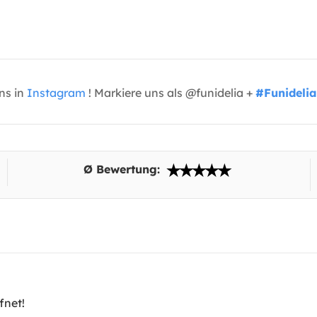
uns in
Instagram
! Markiere uns als @funidelia +
#Funidelia
Ø Bewertung:
fnet!