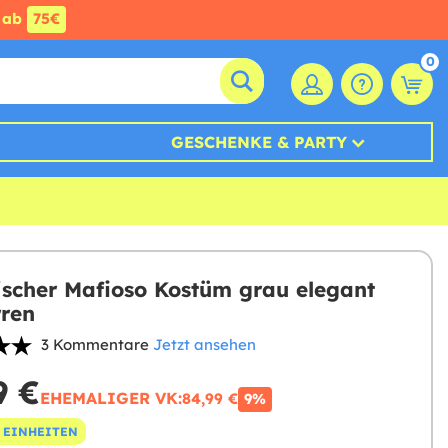
ab
75€
0
GESCHENKE & PARTY
ischer Mafioso Kostüm grau elegant
rren
3 Kommentare
Jetzt ansehen
9 €
EHEMALIGER VK:
84,99 €
9%
 EINHEITEN