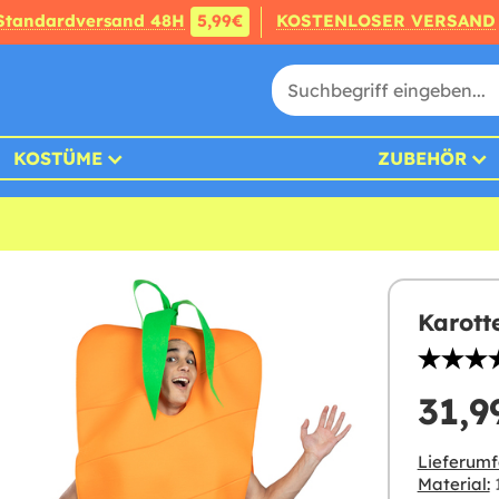
Standardversand 48H
5,99€
KOSTENLOSER VERSAND
KOSTÜME
ZUBEHÖR
Karott
31,9
Lieferumf
Material:
1